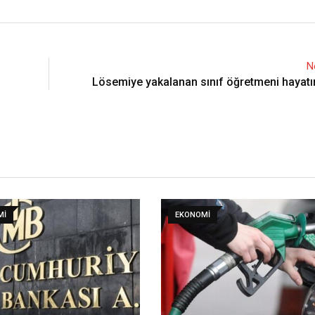
N
Lösemiye yakalanan sınıf öğretmeni hayatın
MI
EKONOMI