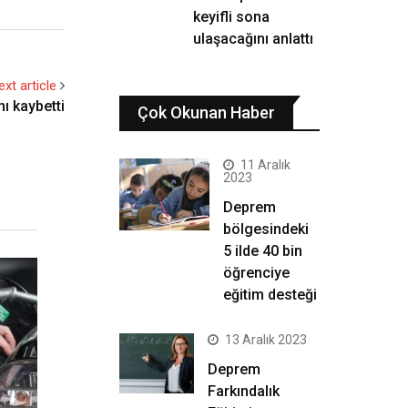
keyifli sona
ulaşacağını anlattı
ext article
ı kaybetti
Çok Okunan Haber
11 Aralık
2023
Deprem
bölgesindeki
5 ilde 40 bin
öğrenciye
eğitim desteği
13 Aralık 2023
Deprem
Farkındalık