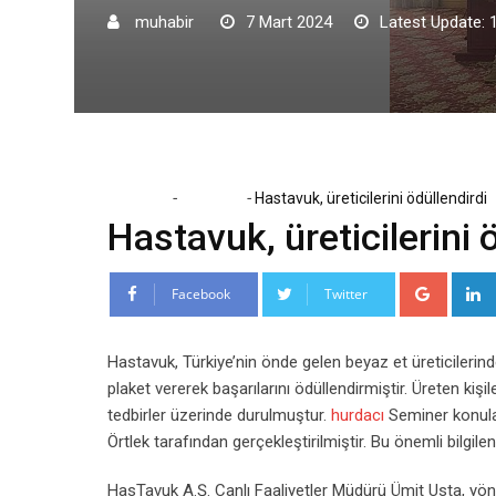
muhabir
7 Mart 2024
Latest Update: 
-
-
Home
Ekonomi
Hastavuk, üreticilerini ödüllendirdi
Hastavuk, üreticilerini 
Google
Facebook
Twitter
Hastavuk, Türkiye’nin önde gelen beyaz et üreticilerinden
plaket vererek başarılarını ödüllendirmiştir. Üreten kiş
tedbirler üzerinde durulmuştur.
hurdacı
Seminer konula
Örtlek tarafından gerçekleştirilmiştir. Bu önemli bilgile
HasTavuk A.Ş. Canlı Faaliyetler Müdürü Ümit Usta, yöneti