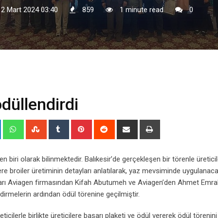
12 Mart 2024 03:40
859
1 minute read
0
ödüllendirdi
+
LinkedIn
Whatsapp
StumbleUpon
Tumblr
Pinterest
Reddit
Share
Print
via
Email
 biri olarak bilinmektedir. Balıkesir’de gerçekleşen bir törenle üretici
ilere broiler üretiminin detayları anlatılarak, yaz mevsiminde uygulanac
rı Aviagen firmasından Kifah Abutumeh ve Aviagen’den Ahmet Emra
ndirmelerin ardından ödül törenine geçilmiştir.
cilerle birlikte üreticilere başarı plaketi ve ödül vererek ödül törenini