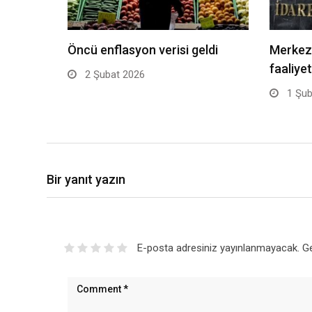
Öncü enflasyon verisi geldi
Merkez 
faaliye
2 Şubat 2026
1 Şub
Bir yanıt yazın
E-posta adresiniz yayınlanmayacak.
Ge