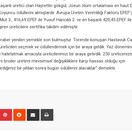
n başarılı üretici olan Hayrettin gökgül, Joeun ölüm ortalaması en haut D
yuncu ödüllerini almışlardır. Avrupa Üretim Verimliliği Faktörü EPEF’
Mut 3., 416,69 EPEF ile Yusuf Harıcıklı 2. ve en başarılı 420,45 EPEF ile
ren üreticilere sertifika takdim edilmiştir.
ve beraber yenilen yemekle son bulmuştur. Törende konuşan Hastavuk Ca
 üreticileri seçmek ve ödüllendirmek için bir araya geldik. Yaz dönemi
 hatırlatmak amacıyla üreticilerimizi bir araya getirdik. 250 üreticimizi
mi broiler üretimi mevsimsel değişikliklere karşı hassas olduğu için
çirdiğimiz bir yıldan sonra bugün ödüllerini alacaklar” demekte.
Upon
umblr
Pinterest
Reddit
Share
Print
via
Email