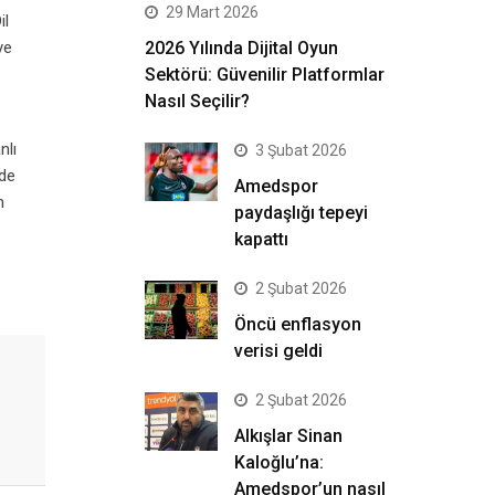
29 Mart 2026
il
ye
2026 Yılında Dijital Oyun
Sektörü: Güvenilir Platformlar
Nasıl Seçilir?
nlı
3 Şubat 2026
nde
Amedspor
n
paydaşlığı tepeyi
kapattı
2 Şubat 2026
Öncü enflasyon
verisi geldi
2 Şubat 2026
Alkışlar Sinan
Kaloğlu’na:
Amedspor’un nasıl