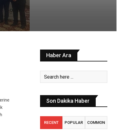
Haber Ara
lerine
Son Dakika Haber
ak
h
RECENT
POPULAR
COMMON