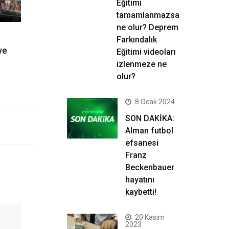
Eğitimi
tamamlanmazsa
ne olur? Deprem
Farkındalık
ve
Eğitimi videoları
izlenmeze ne
olur?
8 Ocak 2024
SON DAKİKA:
Alman futbol
efsanesi
Franz
Beckenbauer
hayatını
kaybetti!
20 Kasım
2023