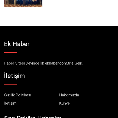
Ek Haber
Haber Sitesi Deyince İlk ekhaber.com.tr'e Gelir...
İletişim
Gizlilik Politikası
Hakkımızda
İletişim
Künye