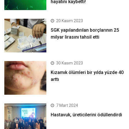
hayatını kaybetti!
20 Kasım 2023
SGK yapılandırılan borçlarının 25
milyar lirasını tahsil etti
30 Kasım 2023
Kızamık ölümleri bir yılda yüzde 40
arttı
7 Mart 2024
Hastavuk, üreticilerini ödüllendirdi