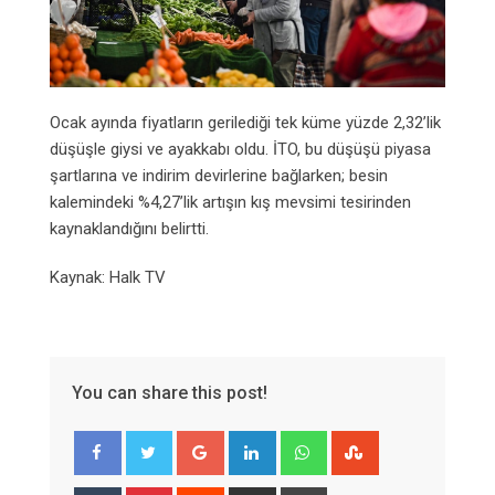
Ocak ayında fiyatların gerilediği tek küme yüzde 2,32’lik
düşüşle giysi ve ayakkabı oldu. İTO, bu düşüşü piyasa
şartlarına ve indirim devirlerine bağlarken; besin
kalemindeki %4,27’lik artışın kış mevsimi tesirinden
kaynaklandığını belirtti.
Kaynak: Halk TV
You can share this post!
Google+
LinkedIn
Whatsapp
StumbleUpon