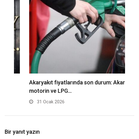
Akaryakıt fiyatlarında son durum: Akaryakıt,
A
motorin ve LPG…
et
31 Ocak 2026
Bir yanıt yazın