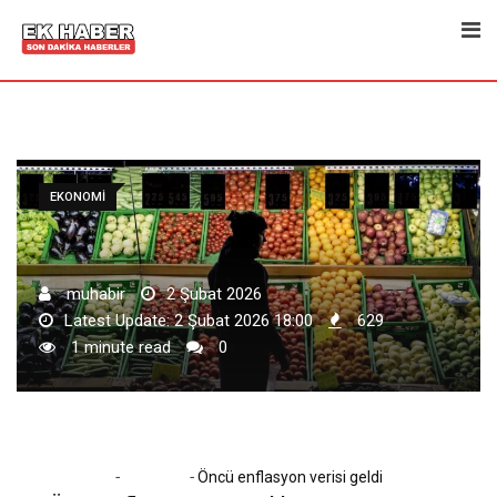
Skip
to
content
EKONOMI
muhabir
2 Şubat 2026
Latest Update: 2 Şubat 2026 18:00
629
1 minute read
0
-
-
Home
Ekonomi
Öncü enflasyon verisi geldi