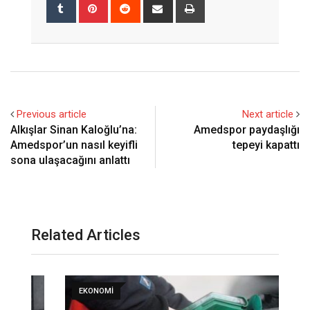
Tumblr
Pinterest
Reddit
Share
Print
via
Email
Previous article
Next article
Alkışlar Sinan Kaloğlu’na:
Amedspor paydaşlığı
Amedspor’un nasıl keyifli
tepeyi kapattı
sona ulaşacağını anlattı
Related Articles
EKONOMI