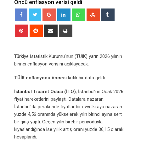
Öncü enflasyon verisi geldi
Google+
LinkedIn
Whatsapp
StumbleUpon
Tumblr
Pinterest
Reddit
Share
Print
via
Email
Türkiye İstatistik Kurumu’nun (TÜİK) yarın 2026 yılının
birinci enflasyon verisini açıklayacak.
TÜİK enflasyonu öncesi
kritik bir data geldi.
İstanbul Ticaret Odası (İTO)
, İstanbul’un Ocak 2026
fiyat hareketlerini paylaştı. Datalara nazaran,
İstanbul’da perakende fiyatlar bir evvelki aya nazaran
yüzde 4,56 oranında yükselerek yılın birinci ayına sert
bir giriş yaptı. Geçen yılın birebir periyoduyla
kıyaslandığında ise yıllık artış oranı yüzde 36,15 olarak
hesaplandı.