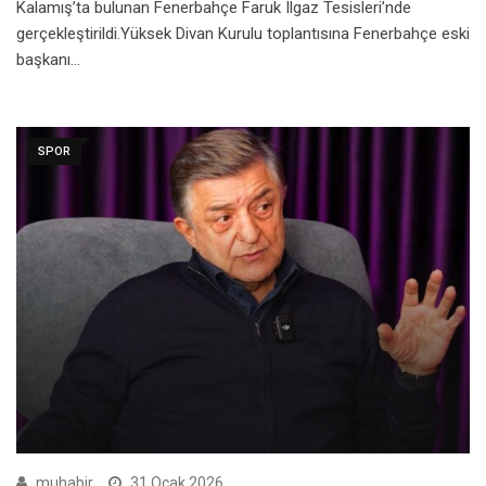
Kalamış’ta bulunan Fenerbahçe Faruk Ilgaz Tesisleri’nde
gerçekleştirildi.Yüksek Divan Kurulu toplantısına Fenerbahçe eski
başkanı…
SPOR
muhabir
31 Ocak 2026