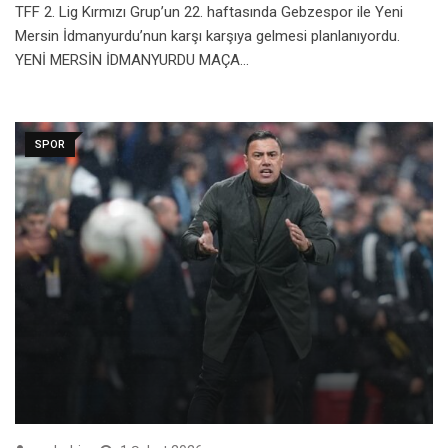
TFF 2. Lig Kırmızı Grup’un 22. haftasında Gebzespor ile Yeni
Mersin İdmanyurdu’nun karşı karşıya gelmesi planlanıyordu.
YENİ MERSİN İDMANYURDU MAÇA…
SPOR