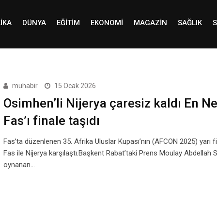
IKA
DÜNYA
EĞITIM
EKONOMI
MAGAZIN
SAĞLIK
S
muhabir
15 Ocak 2026
Osimhen’li Nijerya çaresiz kaldı En Ne
Fas’ı finale taşıdı
Fas’ta düzenlenen 35. Afrika Uluslar Kupası’nın (AFCON 2025) yarı f
Fas ile Nijerya karşılaştı.Başkent Rabat’taki Prens Moulay Abdellah 
oynanan…