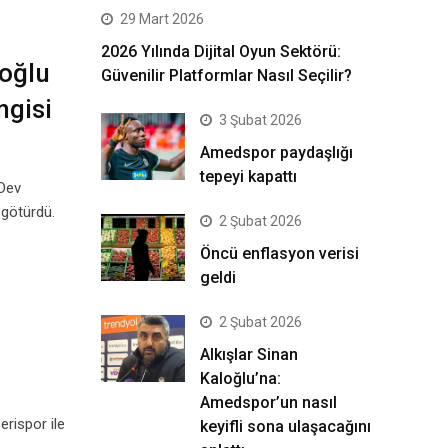
29 Mart 2026
2026 Yılında Dijital Oyun Sektörü:
roğlu
Güvenilir Platformlar Nasıl Seçilir?
ngisi
3 Şubat 2026
Amedspor paydaşlığı
tepeyi kapattı
.Dev
 götürdü.
2 Şubat 2026
Öncü enflasyon verisi
geldi
2 Şubat 2026
Alkışlar Sinan
Kaloğlu’na:
Amedspor’un nasıl
rispor ile
keyifli sona ulaşacağını