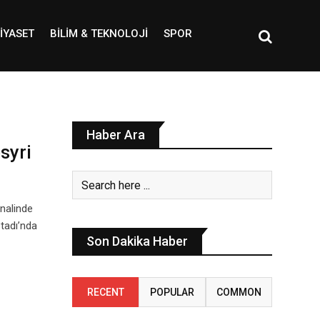
IYASET
BILIM & TEKNOLOJI
SPOR
Haber Ara
syri
inalinde
Stadı’nda
Son Dakika Haber
RECENT
POPULAR
COMMON