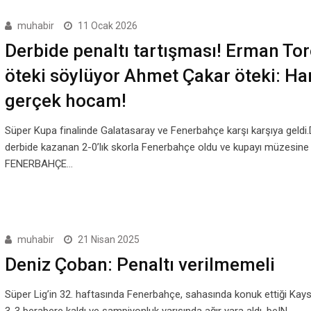
muhabir
11 Ocak 2026
Derbide penaltı tartışması! Erman To
öteki söylüyor Ahmet Çakar öteki: Ha
gerçek hocam!
Süper Kupa finalinde Galatasaray ve Fenerbahçe karşı karşıya geldi
derbide kazanan 2-0’lık skorla Fenerbahçe oldu ve kupayı müzesine
FENERBAHÇE…
muhabir
21 Nisan 2025
Deniz Çoban: Penaltı verilmemeli
Süper Lig’in 32. haftasında Fenerbahçe, sahasında konuk ettiği Kayse
3-3 berabere kaldı ve şampiyonluk yarışında ağır yara aldı. beIN…