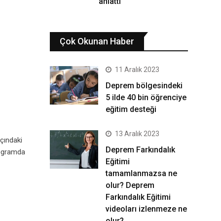
anlattı
Çok Okunan Haber
11 Aralık 2023
Deprem bölgesindeki
5 ilde 40 bin öğrenciye
eğitim desteği
13 Aralık 2023
çındaki
Deprem Farkındalık
rogramda
Eğitimi
tamamlanmazsa ne
olur? Deprem
Farkındalık Eğitimi
videoları izlenmeze ne
olur?