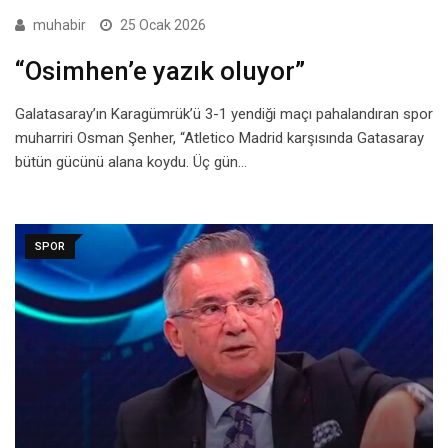
muhabir
25 Ocak 2026
“Osimhen’e yazık oluyor”
Galatasaray’ın Karagümrük’ü 3-1 yendiği maçı pahalandıran spor
muharriri Osman Şenher, “Atletico Madrid karşısında Gatasaray
bütün gücünü alana koydu. Üç gün…
SPOR