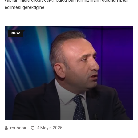
yapılan ihlale dikkat çekti. Çulcu Sarı Kırmızılıların golünün iptal
edilmesi gerektiğine…
SPOR
muhabir
4 Mayıs 2025