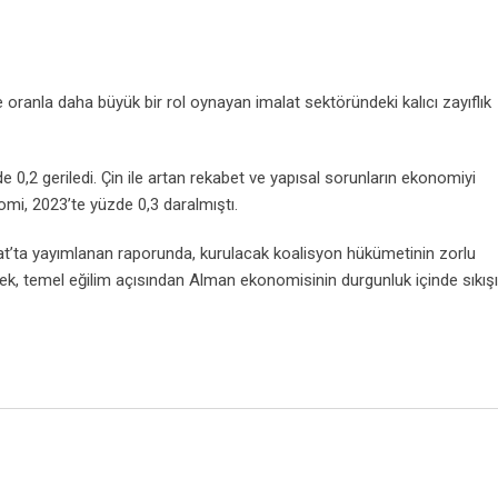
oranla daha büyük bir rol oynayan imalat sektöründeki kalıcı zayıflık
0,2 geriledi. Çin ile artan rekabet ve yapısal sorunların ekonomiyi
omi, 2023’te yüzde 0,3 daralmıştı.
t’ta yayımlanan raporunda, kurulacak koalisyon hükümetinin zorlu
k, temel eğilim açısından Alman ekonomisinin durgunluk içinde sıkış