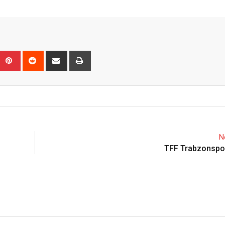
Upon
umblr
Pinterest
Reddit
Share
Print
via
Email
N
TFF Trabzonspor