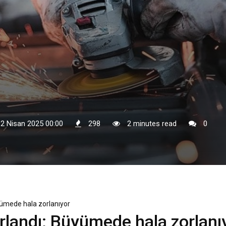
 2 Nisan 2025 00:00
298
2 minutes read
0
yümede hala zorlanıyor
rlandı: Büyümede hala zorlanı