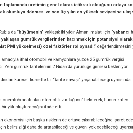
in toplamında üretimin genel olarak istikrarlı olduğunu ortaya k
derek olumluya dönmesi ve son üç yılın en yüksek seviyesine ulaş
 Rubia da
“büyümenin”
yaklaşık iki yıldır Alman imalatı için
“yabancı b
rın yaklaşan gümrük vergilerinden kaçınmak için potansiyel olarak
malat PMI yükselmesi) özel faktörler rol oynadı.”
değerlendirmesini y
sı amacıyla ithal otomobil ve kamyonlara yüzde 25 gümrük vergisi
 Yeni gümrük tarifelerinin 2 Nisan’da yürürlüğe girmesi bekleniyor.
ından küresel ticarette bir “tarife savaşı” yaşanabileceği uyarısında
en önemli ihracatı olan otomobili vurduğunu” belirterek, bunun zaten
r yük oluşturacağını ifade etti.
n ekonomisi için başka risklerin de ortaya çıkarabileceğine işaret ed
için belirsizliği daha da artırabileceği ve güveni yok edebileceği uyarıs