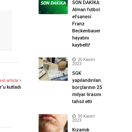
SON DAKİKA:
Alman futbol
efsanesi
Franz
Beckenbauer
hayatını
kaybetti!
20 Kasım
2023
SGK
yapılandırılan
ext article
’u kutladı
borçlarının 25
milyar lirasını
tahsil etti
30 Kasım
2023
Kızamık