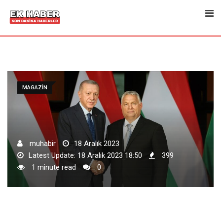
Skip
to
content
MAGAZIN
muhabir
18 Aralık 2023
Latest Update: 18 Aralık 2023 18:50
399
1 minute read
0