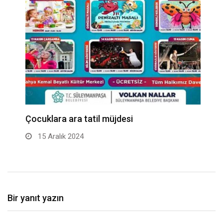
Çocuklara ara tatil müjdesi
M
P
15 Aralık 2024
Bir yanıt yazın