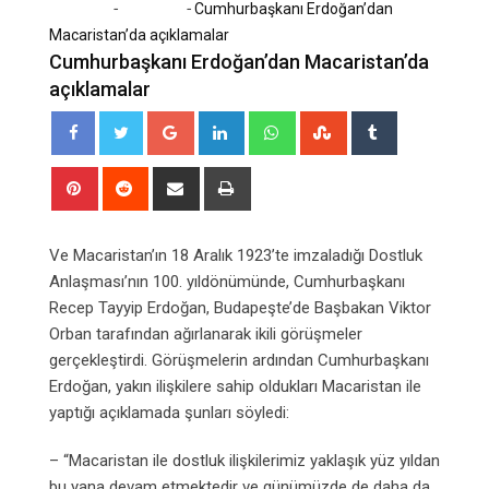
-
-
Home
Magazin
Cumhurbaşkanı Erdoğan’dan
Macaristan’da açıklamalar
Cumhurbaşkanı Erdoğan’dan Macaristan’da
açıklamalar
Google+
LinkedIn
Whatsapp
StumbleUpon
Tumblr
Pinterest
Reddit
Share
Print
via
Email
Ve Macaristan’ın 18 Aralık 1923’te imzaladığı Dostluk
Anlaşması’nın 100. yıldönümünde, Cumhurbaşkanı
Recep Tayyip Erdoğan, Budapeşte’de Başbakan Viktor
Orban tarafından ağırlanarak ikili görüşmeler
gerçekleştirdi. Görüşmelerin ardından Cumhurbaşkanı
Erdoğan, yakın ilişkilere sahip oldukları Macaristan ile
yaptığı açıklamada şunları söyledi:
– “Macaristan ile dostluk ilişkilerimiz yaklaşık yüz yıldan
bu yana devam etmektedir ve günümüzde de daha da