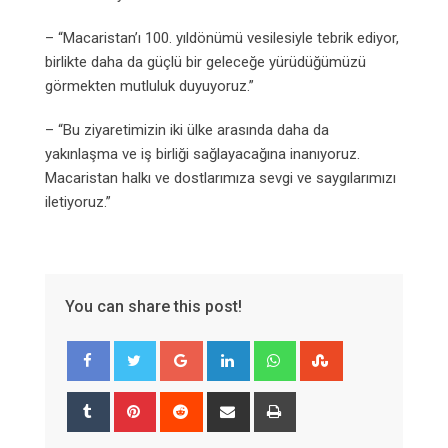
– “Macaristan’ı 100. yıldönümü vesilesiyle tebrik ediyor,
birlikte daha da güçlü bir geleceğe yürüdüğümüzü
görmekten mutluluk duyuyoruz.”
– “Bu ziyaretimizin iki ülke arasında daha da
yakınlaşma ve iş birliği sağlayacağına inanıyoruz.
Macaristan halkı ve dostlarımıza sevgi ve saygılarımızı
iletiyoruz.”
You can share this post!
Google+
LinkedIn
Whatsapp
StumbleUpon
Tumblr
Pinterest
Reddit
Share
Print
via