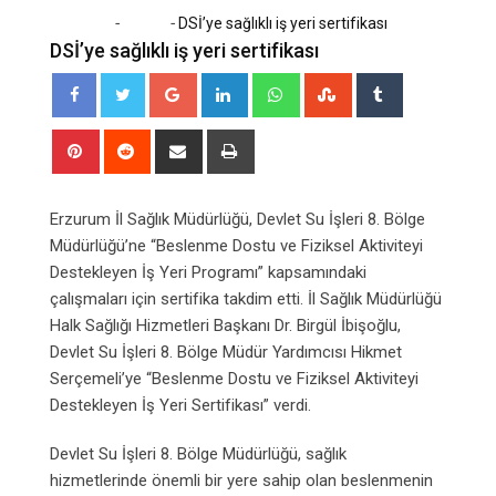
-
-
Home
Sağlık
DSİ’ye sağlıklı iş yeri sertifikası
DSİ’ye sağlıklı iş yeri sertifikası
Google+
LinkedIn
Whatsapp
StumbleUpon
Tumblr
Pinterest
Reddit
Share
Print
via
Email
Erzurum İl Sağlık Müdürlüğü, Devlet Su İşleri 8. Bölge
Müdürlüğü’ne “Beslenme Dostu ve Fiziksel Aktiviteyi
Destekleyen İş Yeri Programı” kapsamındaki
çalışmaları için sertifika takdim etti. İl Sağlık Müdürlüğü
Halk Sağlığı Hizmetleri Başkanı Dr. Birgül İbişoğlu,
Devlet Su İşleri 8. Bölge Müdür Yardımcısı Hikmet
Serçemeli’ye “Beslenme Dostu ve Fiziksel Aktiviteyi
Destekleyen İş Yeri Sertifikası” verdi.
Devlet Su İşleri 8. Bölge Müdürlüğü, sağlık
hizmetlerinde önemli bir yere sahip olan beslenmenin