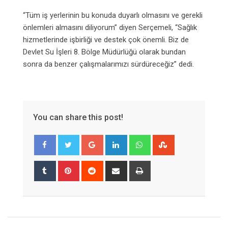
“Tüm iş yerlerinin bu konuda duyarlı olmasını ve gerekli
önlemleri almasını diliyorum” diyen Serçemeli, “Sağlık
hizmetlerinde işbirliği ve destek çok önemli. Biz de
Devlet Su İşleri 8. Bölge Müdürlüğü olarak bundan
sonra da benzer çalışmalarımızı sürdüreceğiz” dedi.
You can share this post!
Google+
LinkedIn
Whatsapp
StumbleUpon
Tumblr
Pinterest
Reddit
Share
Print
via
Email