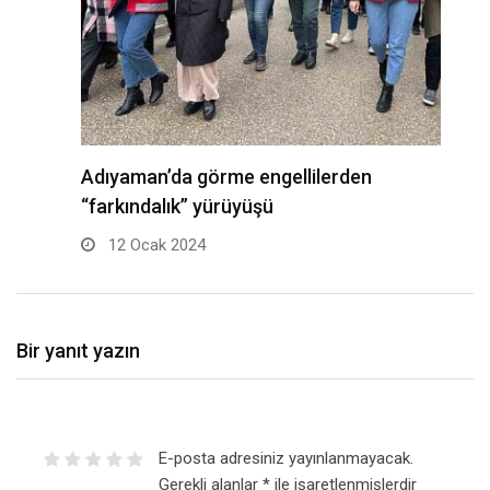
B
al
Adıyaman’da görme engellilerden
“farkındalık” yürüyüşü
12 Ocak 2024
Bir yanıt yazın
E-posta adresiniz yayınlanmayacak.
Gerekli alanlar
*
ile işaretlenmişlerdir