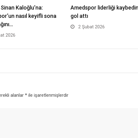
r Sinan Kaloğlu’na:
Amedspor liderliği kaybedi
r’un nasıl keyifli sona
gol attı
ğını…
2 Şubat 2026
at 2026
rekli alanlar
*
ile işaretlenmişlerdir