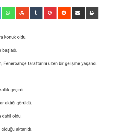
+
LinkedIn
Whatsapp
StumbleUpon
Tumblr
Pinterest
Reddit
Share
Print
via
Email
a konuk oldu.
 başladı.
, Fenerbahçe taraftarını üzen bir gelişme yaşandı.
atlık geçirdi.
r aktığı görüldü.
dahil oldu.
lduğu aktarıldı.