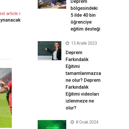
Deprem
bölgesindeki
ext article
5 ilde 40 bin
 oynanacak
öğrenciye
eğitim desteği
13 Aralık 2023
Deprem
Farkındalık
Eğitimi
tamamlanmazsa
ne olur? Deprem
Farkındalık
Eğitimi videoları
izlenmeze ne
olur?
8 Ocak 2024