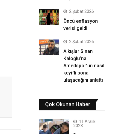
2 Şubat 2026
Öncü enflasyon
verisi geldi
2 Şubat 2026
Alkışlar Sinan
Kaloğlu’na:
Amedspor’un nasıl
keyifli sona
ulaşacağını anlattı
Çok Okunan Haber
11 Aralık
2023