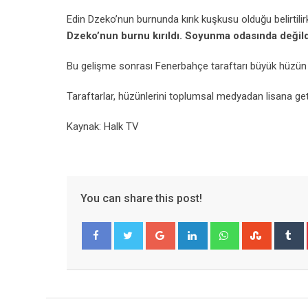
Edin Dzeko’nun burnunda kırık kuşkusu olduğu belirtili
Dzeko’nun burnu kırıldı. Soyunma odasında değildi.
Bu gelişme sonrası Fenerbahçe taraftarı büyük hüzün 
Taraftarlar, hüzünlerini toplumsal medyadan lisana geti
Kaynak: Halk TV
You can share this post!
Google+
LinkedIn
Whatsapp
Stumble
T
Facebook
Twitter