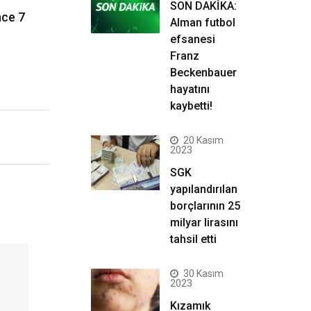
SON DAKİKA:
nce 7
Alman futbol
efsanesi
Franz
Beckenbauer
hayatını
kaybetti!
20 Kasım
2023
SGK
yapılandırılan
borçlarının 25
milyar lirasını
tahsil etti
30 Kasım
2023
Kızamık