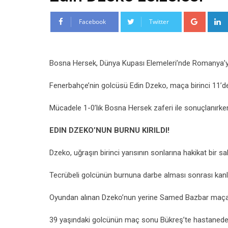
Google
Facebook
Twitter
Bosna Hersek, Dünya Kupası Elemeleri’nde Romanya’y
Fenerbahçe’nin golcüsü Edin Dzeko, maça birinci 11’de
Mücadele 1-0’lık Bosna Hersek zaferi ile sonuçlanırken
EDIN DZEKO’NUN BURNU KIRILDI!
Dzeko, uğraşın birinci yarısının sonlarına hakikat bir sak
Tecrübeli golcünün burnuna darbe alması sonrası kanla
Oyundan alınan Dzeko’nun yerine Samed Bazbar maça 
39 yaşındaki golcünün maç sonu Bükreş’te hastanede o