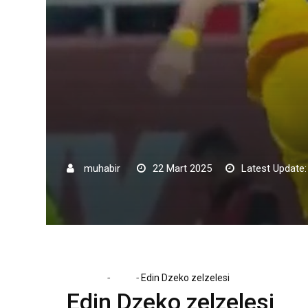
muhabir
22 Mart 2025
Latest Update:
-
-
Home
Spor
Edin Dzeko zelzelesi
Edin Dzeko zelzelesi