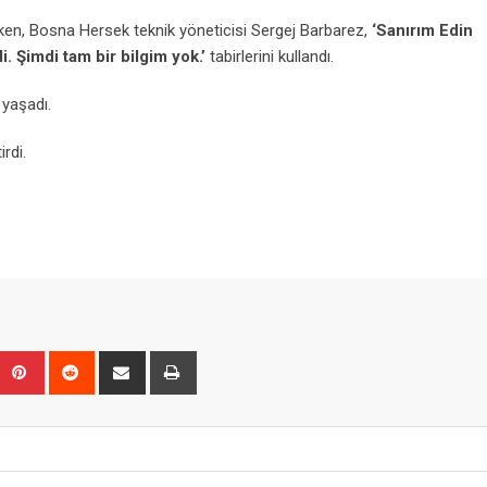
rken, Bosna Hersek teknik yöneticisi Sergej Barbarez,
‘Sanırım Edin
 Şimdi tam bir bilgim yok.’
tabirlerini kullandı.
yaşadı.
rdi.
Upon
umblr
Pinterest
Reddit
Share
Print
via
Email