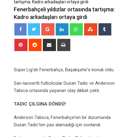
tartışma: Kadro arkadaşları ortaya girdi
Fenerbahçeli yıldızlar ortasında tartışma:
Kadro arkadaşları ortaya girdi
Google+
LinkedIn
Whatsapp
StumbleUpon
Tumblr
Pinterest
Reddit
Share
Print
via
Email
Süper Lig’de Fenerbahçe, Başakşehir’e konuk oldu.
Sarı-lacivertli futbolcular Dusan Tadic ve Anderson
Talisca ortasında yaşanan olay dikkat çekti.
TADIC ÇILGINA DÖNDÜ!
Anderson Talisca, Fenerbahçe’nin bir durumunda
Dusan Tadic’ten pas alamadığı için sonlandı.