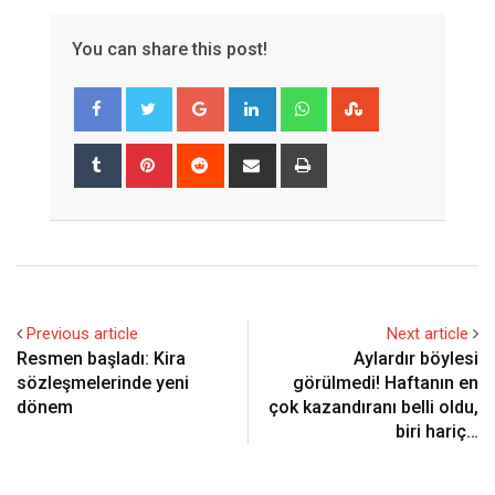
You can share this post!
Google+
LinkedIn
Whatsapp
StumbleUpon
Tumblr
Pinterest
Reddit
Share
Print
via
Email
Previous article
Next article
Resmen başladı: Kira
Aylardır böylesi
sözleşmelerinde yeni
görülmedi! Haftanın en
dönem
çok kazandıranı belli oldu,
biri hariç…