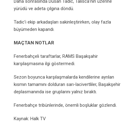
Daha sonrasında Dusan Tadic, Talisca’nın üzerine
yürüdü ve adeta çılgına döndü.
Tadic’i ekip arkadaşları sakinleştirirken, olay fazla
büyümeden kapandı.
MAÇTAN NOTLAR
Fenerbahçeli taraftarlar, RAMS Başakşahir
karşılaşmasına ilgi göstermedi.
Sezon boyunca karşılaşmalarda kendilerine ayrılan
kısmın tamamını dolduran sarı-lacivertliler, Başakşehir
deplasmanında ise gruplarını yalnız bıraktı.
Fenerbahçe tribünlerinde, önemli boşluklar gözlendi.
Kaynak: Halk TV