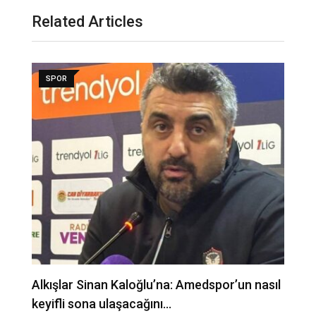
Related Articles
SPOR
Alkışlar Sinan Kaloğlu’na: Amedspor’un nasıl
A
keyifli sona ulaşacağını…