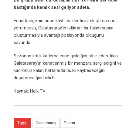
Bu grubu nasıl durdurabilirsin? Torreira her topa
bastığında kemik sesi geliyor adeta.
Fenerbahçe’nin puan kaybı beklentisini eleştiren spor
yorumcusu, Galatasaray’ın istikrarlı bir takım yapısı
oluşturmasıyla avantajlı pozisyonda olduğunu
savundu.
Sezonun kritik kademelerine girildiğini tabir eden Akın,
Galatasaray’ın kenetlenmiş bir manzara sergilediğini ve
kadronun kalan haftalarda puan kaybedeceğini
düşünmediğini belirtti.
Kaynak: Halk TV
Tags:
Galatasaray
Takımı