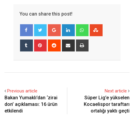
You can share this post!
Google+
LinkedIn
Whatsapp
StumbleUpon
Tumblr
Pinterest
Reddit
Share
Print
via
Email
Previous article
Next article
Bakan Yumaklı’dan ‘zirai
Süper Lig’e yükselen
don’ açıklaması: 16 ürün
Kocaelispor taraftarı
etkilendi
ortalığı yaktı geçti