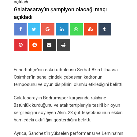
açıkladı
Galatasaray’ın şampiyon olacağı maçı
açıkladı
Google+
LinkedIn
Whatsapp
StumbleUpon
Tumblr
Pinterest
Reddit
Share
Print
via
Email
Fenerbahçe’nin eski futbolcusu Serhat Akın bilhassa
Osimhen’in saha içindeki çabasının kadronun
temposunu ve oyun disiplinini olumlu etkilediğini belirtti.
Galatasaray’ın Bodrumspor karşısında rakibine
üstünlük kurduğunu ve atak tertipleriyle tesirli bir oyun
sergilediğini söyleyen Akın, 23 şut teşebbüsünün ekibin
hamledeki aktifliğini gösterdiğini belirtti.
Ayrıca, Sanchez’in yükselen performansı ve Lemina’nın