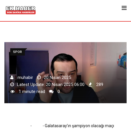
Skip
to
content
SPOR
muhabir
20 Nisan 2025
Latest Update: 20 Nisan 2025 06:00
289
1 minute read
0
-
-
Home
Spor
Galatasaray’ın şampiyon olacağı maçı