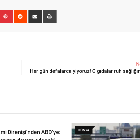
Upon
umblr
Pinterest
Reddit
Share
Print
via
Email
N
Her gün defalarca yiyoruz! O gıdalar ruh sağlığı
DÜNYA
lami Direnişi’nden ABD’ye: