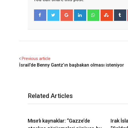
Google+
LinkedIn
Whatsapp
Stumble
T
Facebook
Twitter
Previous article
İsrail’de Benny Gantz’ın başbakan olması isteniyor
Related Articles
Mısırlı kaynaklar: “Gazze’de
Irak İs