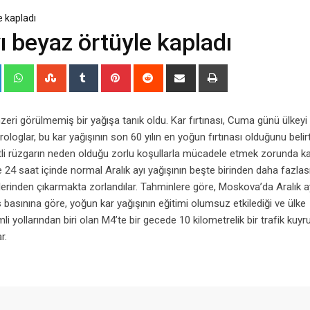
e kapladı
ı beyaz örtüyle kapladı
+
LinkedIn
Whatsapp
StumbleUpon
Tumblr
Pinterest
Reddit
Share
Print
via
Email
ri görülmemiş bir yağışa tanık oldu. Kar fırtınası, Cuma günü ülkeyi
loglar, bu kar yağışının son 60 yılın en yoğun fırtınası olduğunu belirt
li rüzgarın neden olduğu zorlu koşullarla mücadele etmek zorunda kal
e 24 saat içinde normal Aralık ayı yağışının beşte birinden daha fazlas
yerlerinden çıkarmakta zorlandılar. Tahminlere göre, Moskova’da Aralık 
basınına göre, yoğun kar yağışının eğitimi olumsuz etkilediği ve ülke
emli yollarından biri olan M4’te bir gecede 10 kilometrelik bir trafik kuyr
r.