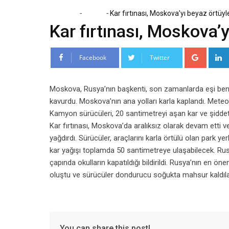
-
-
Home
Dünya
Kar fırtınası, Moskova’yı beyaz örtüyl
Kar fırtınası, Moskova’y
Google
Facebook
Twitter
Moskova, Rusya’nın başkenti, son zamanlarda eşi benze
kavurdu. Moskova’nın ana yolları karla kaplandı. Meteoro
Kamyon sürücüleri, 20 santimetreyi aşan kar ve şiddet
Kar fırtınası, Moskova’da aralıksız olarak devam etti v
yağdırdı. Sürücüler, araçlarını karla örtülü olan park 
kar yağışı toplamda 50 santimetreye ulaşabilecek. Rus 
çapında okulların kapatıldığı bildirildi. Rusya’nın en ön
oluştu ve sürücüler dondurucu soğukta mahsur kaldıla
You can share this post!