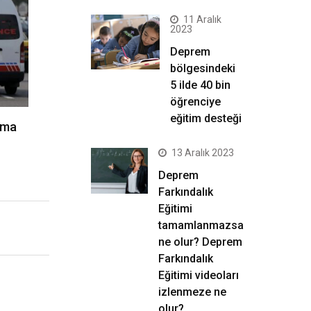
11 Aralık
2023
Deprem
bölgesindeki
5 ilde 40 bin
öğrenciye
eğitim desteği
lama
13 Aralık 2023
Deprem
Farkındalık
Eğitimi
tamamlanmazsa
ne olur? Deprem
Farkındalık
Eğitimi videoları
izlenmeze ne
olur?