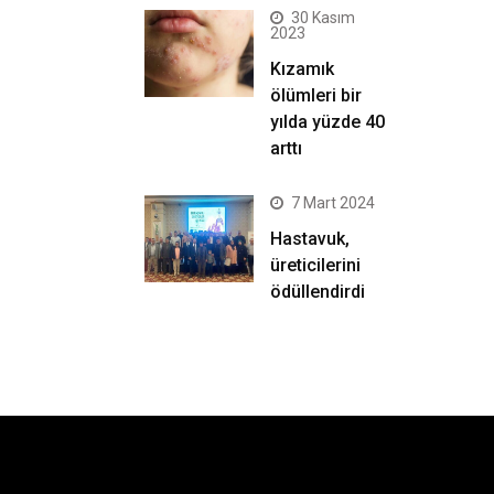
30 Kasım
2023
Kızamık
ölümleri bir
yılda yüzde 40
arttı
7 Mart 2024
Hastavuk,
üreticilerini
ödüllendirdi