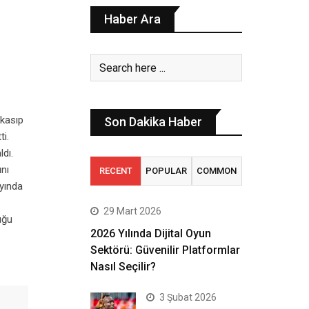
Haber Ara
 kasıp
Son Dakika Haber
ti.
dı.
ını
RECENT
POPULAR
COMMON
ayında
29 Mart 2026
uğu
2026 Yılında Dijital Oyun
Sektörü: Güvenilir Platformlar
Nasıl Seçilir?
3 Şubat 2026