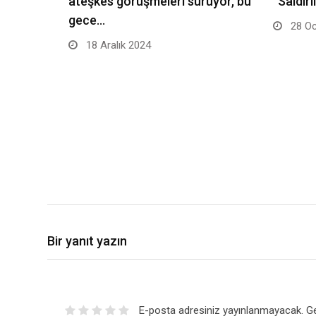
ateşkes görüşmeleri sürüyor, bu
“Saldır
gece…
28 Oc
18 Aralık 2024
Bir yanıt yazın
E-posta adresiniz yayınlanmayacak.
Ge