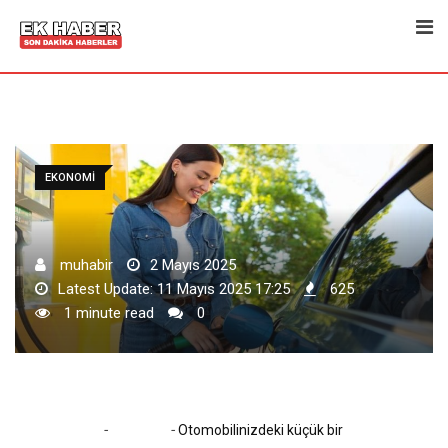
Skip
to
content
EKONOMI
muhabir
2 Mayıs 2025
Latest Update: 11 Mayıs 2025 17:25
625
1 minute read
0
-
-
Home
Ekonomi
Otomobilinizdeki küçük bir