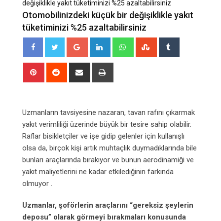
değişiklikle yakıt tüketiminizi %25 azaltabilirsiniz
Otomobilinizdeki küçük bir değişiklikle yakıt
tüketiminizi %25 azaltabilirsiniz
Google+
LinkedIn
Whatsapp
StumbleUpon
Tumblr
Pinterest
Reddit
Share
Print
via
Email
Uzmanların tavsiyesine nazaran, tavan rafını çıkarmak
yakıt verimliliği üzerinde büyük bir tesire sahip olabilir.
Raflar bisikletçiler ve işe gidip gelenler için kullanışlı
olsa da, birçok kişi artık muhtaçlık duymadıklarında bile
bunları araçlarında bırakıyor ve bunun aerodinamiği ve
yakıt maliyetlerini ne kadar etkilediğinin farkında
olmuyor .
Uzmanlar, şoförlerin araçlarını “gereksiz şeylerin
deposu” olarak görmeyi bırakmaları konusunda