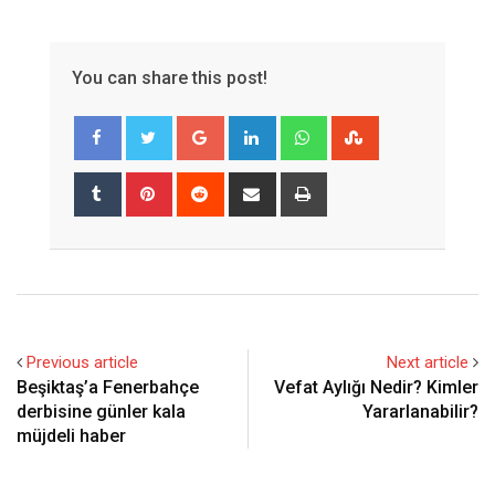
You can share this post!
Google+
LinkedIn
Whatsapp
StumbleUpon
Tumblr
Pinterest
Reddit
Share
Print
via
Email
Previous article
Next article
Beşiktaş’a Fenerbahçe
Vefat Aylığı Nedir? Kimler
derbisine günler kala
Yararlanabilir?
müjdeli haber