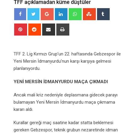
TFF açıklamadan küme düştüler
Google+
LinkedIn
Whatsapp
StumbleUpon
Tumblr
Pinterest
Reddit
Share
Print
via
Email
TFF 2. Lig Kırmızı Grup’un 22. haftasında Gebzespor ile
Yeni Mersin İdmanyurdu’nun karşı karşıya gelmesi
planlanıyordu.
YENİ MERSİN İDMANYURDU MAÇA ÇIKMADI
Ancak mali kriz nedeniyle deplasmana gidecek parayı
bulamayan Yeni Mersin İdmanyurdu maça çıkmama
kararı aldı.
Kurallar gereği maç saatine kadar statta beklemesi
gereken Gebzespor, teknik grubun nezaretinde idman