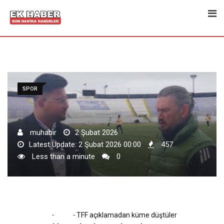
Skip
to
content
SPOR
muhabir
2 Şubat 2026
Latest Update: 2 Şubat 2026 00:00
457
Less than a minute
0
-
-
Home
Spor
TFF açıklamadan küme düştüler