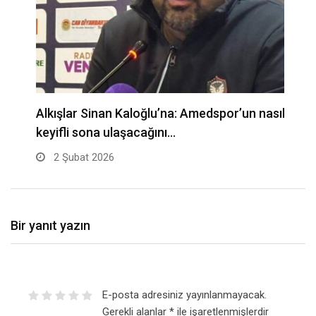
Alkışlar Sinan Kaloğlu’na: Amedspor’un nasıl
A
keyifli sona ulaşacağını…
2 Şubat 2026
Bir yanıt yazın
E-posta adresiniz yayınlanmayacak.
Gerekli alanlar
*
ile işaretlenmişlerdir