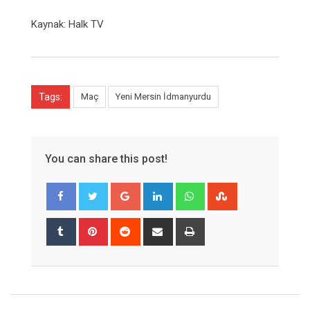
Kaynak: Halk TV
Tags:
Maç
Yeni Mersin İdmanyurdu
You can share this post!
Google+
LinkedIn
Whatsapp
StumbleUpon
Tumblr
Pinterest
Reddit
Share
Print
via
Email