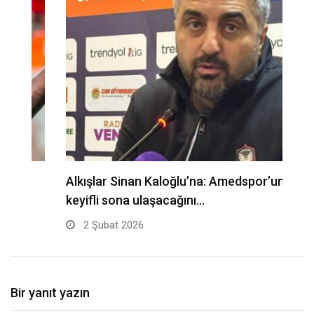
Alkışlar Sinan Kaloğlu’na: Amedspor’un nasıl
A
keyifli sona ulaşacağını…
2 Şubat 2026
Bir yanıt yazın