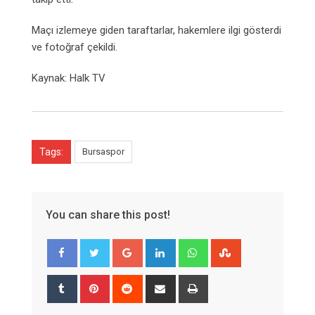
Maçı izlemeye giden taraftarlar, hakemlere ilgi gösterdi
ve fotoğraf çekildi.
Kaynak: Halk TV
Tags:
Bursaspor
You can share this post!
Google+
LinkedIn
Whatsapp
StumbleUpon
Tumblr
Pinterest
Reddit
Share
Print
via