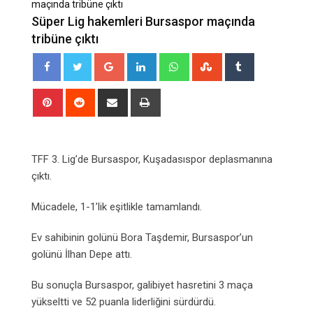
maçında tribüne çıktı
Süper Lig hakemleri Bursaspor maçında
tribüne çıktı
Google+
LinkedIn
Whatsapp
StumbleUpon
Tumblr
Pinterest
Reddit
Share
Print
via
Email
TFF 3. Lig’de Bursaspor, Kuşadasıspor deplasmanına
çıktı.
Mücadele, 1-1’lik eşitlikle tamamlandı.
Ev sahibinin golünü Bora Taşdemir, Bursaspor’un
golünü İlhan Depe attı.
Bu sonuçla Bursaspor, galibiyet hasretini 3 maça
yükseltti ve 52 puanla liderliğini sürdürdü.