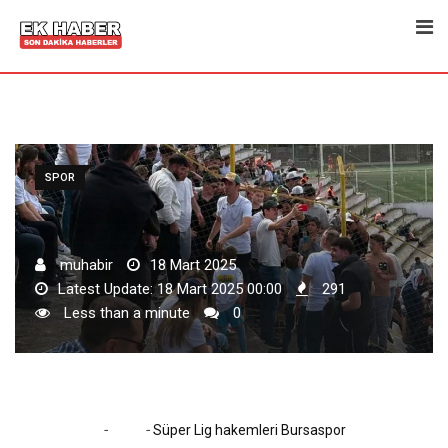
Skip
to
content
SPOR
muhabir
18 Mart 2025
Latest Update: 18 Mart 2025 00:00
291
Less than a minute
0
-
-
Home
Spor
Süper Lig hakemleri Bursaspor