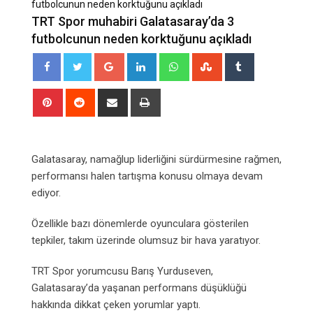
futbolcunun neden korktuğunu açıkladı
TRT Spor muhabiri Galatasaray’da 3
futbolcunun neden korktuğunu açıkladı
Google+
LinkedIn
Whatsapp
StumbleUpon
Tumblr
Pinterest
Reddit
Share
Print
via
Email
Galatasaray, namağlup liderliğini sürdürmesine rağmen,
performansı halen tartışma konusu olmaya devam
ediyor.
Özellikle bazı dönemlerde oyunculara gösterilen
tepkiler, takım üzerinde olumsuz bir hava yaratıyor.
TRT Spor yorumcusu Barış Yurduseven,
Galatasaray’da yaşanan performans düşüklüğü
hakkında dikkat çeken yorumlar yaptı.