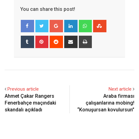
You can share this post!
Google+
LinkedIn
Whatsapp
StumbleUpon
Tumblr
Pinterest
Reddit
Share
Print
via
Email
Previous article
Next article
Ahmet Çakar Rangers
Araba firması
Fenerbahçe maçındaki
çalışanlarına mobing!
skandalı açıkladı
“Konuşursan kovulursun”