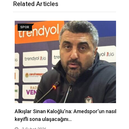
Related Articles
SPOR
Alkışlar Sinan Kaloğlu’na: Amedspor’un nasıl
A
keyifli sona ulaşacağını…